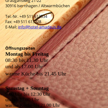
Graugansweg 21-22
30916 Isernhagen / Altwarmbüchen
Tel.-Nr. +49 511 613534
Fax: +49 511 613028
E-Mail:
info@hotel-amadeus.de
Öffnungszeiten
Montag bis Freitag
08:30 bis 11.30 Uhr
und ab 17.00 Uhr
warme Küche bis 21.45 Uhr
Samstag + Sonntag
9.00 Uhr bis 12:30 Uhr
und ab 17.00 Uhr
warme Küche bis 21.00 Uhr