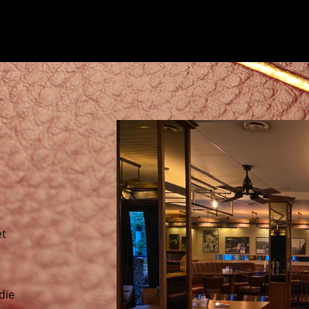
et
die