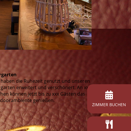
rgarten
 haben die Ruhezeit genutzt und unseren
rgarten erweitert und verschönert. An xxx
chen können jetzt bis zu xxx Gästen das
doorambiente genießen.
ZIMMER BUCHEN