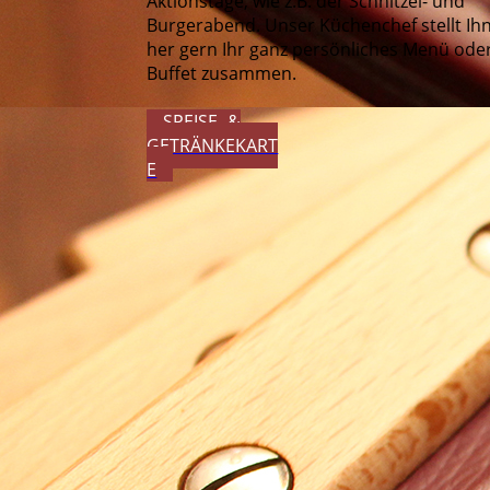
Aktionstage, wie z.B. der Schnitzel- und
Burgerabend. Unser Küchenchef stellt Ih
her gern Ihr ganz persönliches Menü ode
Buffet zusammen.
SPEISE- &
GETRÄNKEKART
E