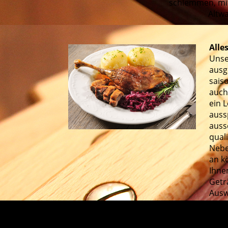
schlemmen, mit
Altw
Alle
Unse
ausg
saiso
auch
ein 
auss
auss
qual
Nebe
an k
Ihne
Getr
Ausw
»
ZU