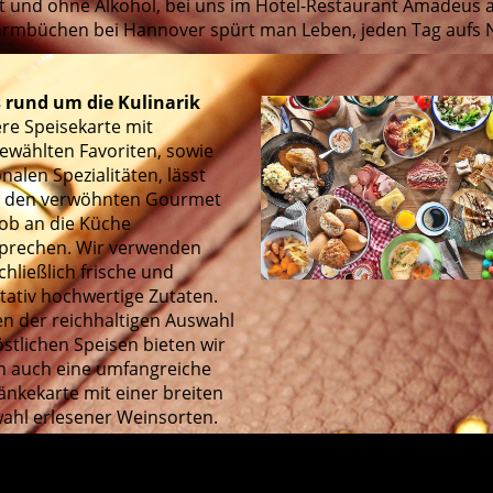
 und ohne Alkohol, bei uns im Hotel-Restaurant Amadeus 
armbüchen bei Hannover spürt man Leben, jeden Tag aufs 
s rund um die Kulinarik
re Speisekarte mit
ewählten Favoriten, sowie
nalen Spe­zial­i­tä­ten, lässt
 den verwöhnten Gourmet
Lob an die Küche
prechen. Wir verwenden
chließlich frische und
itativ hochwertige Zutaten.
n der reichhaltigen Auswahl
östlichen Speisen bieten wir
n auch eine umfangreiche
änkekarte mit einer breiten
ahl erlesener Weinsorten.
R SPEISEKARTE