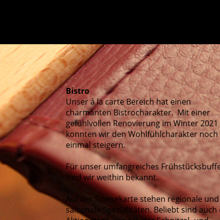
Bistro
Unser á la carte Bereich hat einen
charmanten Bistrocharakter. Mit einer
gefühlvollen Renovierung im Winter 2021
konnten wir den Wohlfühlcharakter noch
einmal steigern.
Für unser umfangreiches Frühstücksbuff
sind wir weithin bekannt.
Auf der Speisekarte stehen regionale und
saisonale Spezialitäten. Beliebt sind auch 