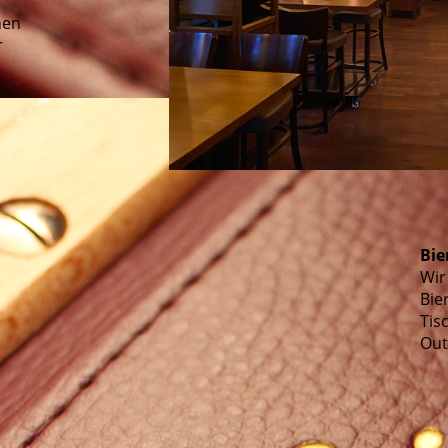
nen
r
Bie
Wir
Bie
Tis
Out