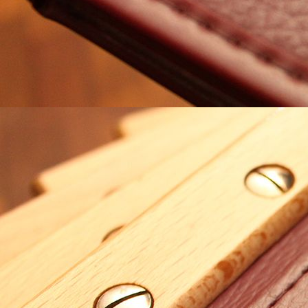
# 109