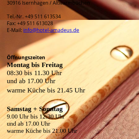
30916 Isernhagen / Altwarmbüchen
Tel.-Nr. +49 511 613534
Fax: +49 511 613028
E-Mail:
info@hotel-amadeus.de
Öffnungszeiten
Montag bis Freitag
08:30 bis 11.30 Uhr
und ab 17.00 Uhr
warme Küche bis 21.45 Uhr
Samstag + Sonntag
9.00 Uhr bis 12:30 Uhr
und ab 17.00 Uhr
warme Küche bis 21.00 Uhr