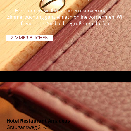
Hier können Sie Ihre Zimmerreservierung und
Zimmerbuchung ganz einfach online vornehmen. Wir
freuen uns, Sie bald begrüßen zu dürfen!
ZIMMER BUCHEN
Hotel Restaurant Amadeus
Graugansweg 21-22