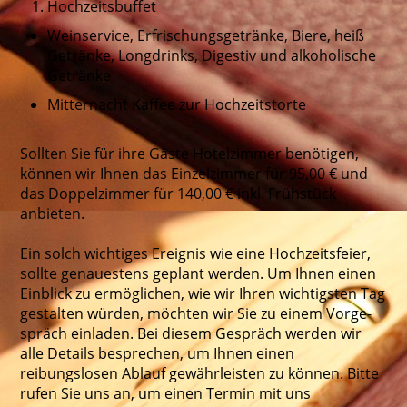
Hochzeitsbuffet
Weinservice, Erfrischungsgetränke, Biere, heiß
Getränke, Longdrinks, Digestiv und alkoholische
Getränke
Mitternacht Kaffee zur Hochzeitstorte
Sollten Sie für ihre Gäste Hotelzimmer benötigen,
können wir Ihnen das Einzelzimmer für 95,00 € und
das Doppelzimmer für 140,00 € inkl. Frühstück
anbieten.
Ein solch wichtiges Ereignis wie eine Hochzeitsfeier,
sollte genauestens geplant werden. Um Ihnen einen
Einblick zu ermöglichen, wie wir Ihren wichtigsten Tag
gestalten würden, möchten wir Sie zu einem Vor­ge­
spräch einladen. Bei diesem Gespräch werden wir
alle Details besprechen, um Ihnen einen
reibungslosen Ablauf gewährleisten zu können. Bitte
rufen Sie uns an, um einen Termin mit uns