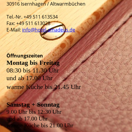
30916 Isernhagen / Altwarmbüchen
Tel.-Nr. +49 511 613534
Fax: +49 511 613028
E-Mail:
info@hotel-amadeus.de
Öffnungszeiten
Montag bis Freitag
08:30 bis 11.30 Uhr
und ab 17.00 Uhr
warme Küche bis 21.45 Uhr
Samstag + Sonntag
9.00 Uhr bis 12:30 Uhr
und ab 17.00 Uhr
warme Küche bis 21.00 Uhr