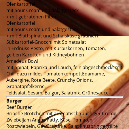
Ofenkartoffel
mit Sour Cream und Salatgesteck
+ mit gebratenen Pilzen
Ofenkartoffel
mit Sour Cream und Salatgesteck
+ mit Blattspinat und Schafskäse gratiniert
Süßkartoffel-Gnocchi mit Spinatsalat
in Erdnuss Pesto, mit Kürbiskernen, Tomaten,
gelben Karotten und Kidneybohnen
Amadeus Bowl
mit Spinat, Paprika und Lauch, fein abgeschmeckt mit
Chili dazu mildes TomatenkompottEdamame,
Aubergine, Rote Beete, Crunchy Onions,
Granatapfelkerne,
Feldsalat, Sesam, Bulgur, Salatmix, Grünesauce
Burger
Beef Burger
Brioche Brötchen mit aromatisch rauchiger Creme,
Zwiebeljam Angus Patty, Käse, Tomaten,
Röstzwiebeln, Gewürzgurke, Salat knusprig gegrillte