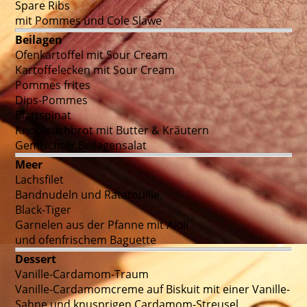
Spare Ribs
mit Pommes und Cole Slawe
Beilagen
Ofenkartoffel mit Sour Cream
Kartoffelecken mit Sour Cream
Pommes frites
Dips-Pommes
Blattspinat
Knoblauchbrot mit Butter & Kräutern
Gemischter Beilagensalat
Meer
Lachsfilet
Bandnudeln und Ratatouille
Black-Tiger
Garnelen aus der Pfanne mit Aioli
und ofenfrischem Baguette
Dessert
Vanille-Cardamom-Traum
Vanille-Cardamomcreme auf Biskuit mit einer Vanille-
Sahne und knusprigen Cardamom-Streusel