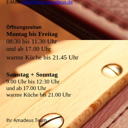
E-Mail:
info@hotel-amadeus.de
Öffnungszeiten
Montag bis Freitag
08:30 bis 11.30 Uhr
und ab 17.00 Uhr
warme Küche bis 21.45 Uhr
Samstag + Sonntag
9.00 Uhr bis 12:30 Uhr
und ab 17.00 Uhr
warme Küche bis 21.00 Uhr
Ihr Amadeus Team