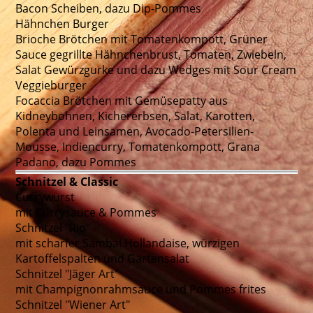
Bacon Scheiben, dazu Dip-Pommes
Hähnchen Burger
Brioche Brötchen mit Tomatenkompott, Grüner
Sauce gegrillte Hähnchenbrust, Tomaten, Zwiebeln,
Salat Gewürzgurke und dazu Wedges mit Sour Cream
Veggieburger
Focaccia Brötchen mit Gemüsepatty aus
Kidneybohnen, Kichererbsen, Salat, Karotten,
Polenta und Leinsamen, Avocado-Petersilien-
Mousse, Indiencurry, Tomatenkompott, Grana
Padano, dazu Pommes
Schnitzel & Classic
Currywurst
mit Currysauce & Pommes
Schnitzel "Rio"
mit scharfer Sambal Hollandaise, würzigen
Kartoffelspalten und Gartensalat
Schnitzel "Jäger Art"
mit Champignonrahmsauce und Pommes frites
Schnitzel "Wiener Art"