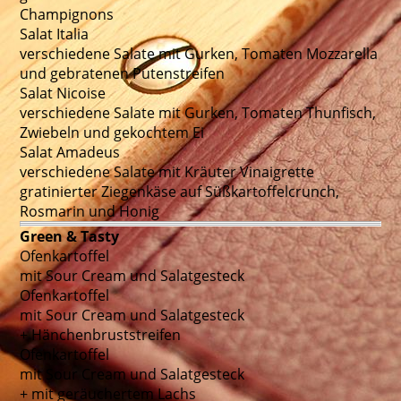
Champignons
Salat Italia
verschiedene Salate mit Gurken, Tomaten Mozzarella
und gebratenen Putenstreifen
Salat Nicoise
verschiedene Salate mit Gurken, Tomaten Thunfisch,
Zwiebeln und gekochtem Ei
Salat Amadeus
verschiedene Salate mit Kräuter Vinaigrette
gratinierter Ziegenkäse auf Süßkartoffelcrunch,
Rosmarin und Honig
Green & Tasty
Ofenkartoffel
mit Sour Cream und Salatgesteck
Ofenkartoffel
mit Sour Cream und Salatgesteck
+ Hänchenbruststreifen
Ofenkartoffel
mit Sour Cream und Salatgesteck
+ mit geräuchertem Lachs