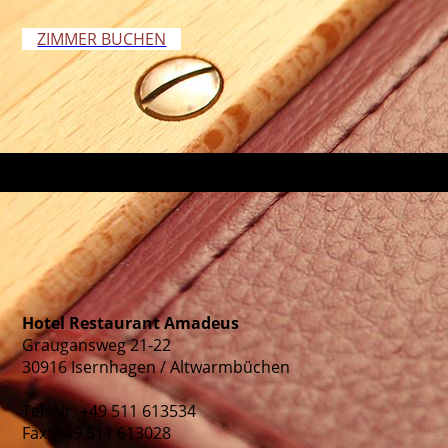
ZIMMER BUCHEN
Hotel Restaurant Amadeus
Graugansweg 21-22
30916 Isernhagen / Altwarmbüchen
Tel.-Nr. +49 511 613534
Fax: +49 511 613028