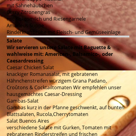
mit Sahnehäubchen
Curry Zitronengras
mit Kokosmilch und Riesengarnele
Amadeus Suppe
Rinderkraftbrühe mit Fleisch- und Gemüseeinlage
Salate
Wir servieren unsere Salate mit Baguette &
wahlweise mit: American-, Balsamico-, oder
Caesardressing
Caesar Chicken Salat
knackiger Romanasalat, mit gebratenen
Hähnchenstreifen würzigem Grana Padano,
Croûtons & Cocktailtomaten Wir empfehlen unser
hausgemachtes Caesar-Dressing
Gambas-Salat
Gambas kurz in der Pfanne geschwenkt, auf bunten
Blattsalaten, Rucola,Cherrytomaten
Salat Buenos Aires
verschiedene Salate mit Gurken, Tomaten mit
gebratenen Rinderstreifen und frischen