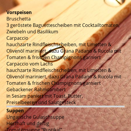
Vorspeisen
Bruschetta
3 geröstete Baguettescheiben mit Cocktailtomaten,
Zwiebeln und Basilikum
Carpaccio
hauchzarte Rindfleischscheiben, mit Limetten &
Olivenöl mariniert, dazu Grana Padano & Rucola mit
Tomaten & frischen Champignons garniert
Carpaccio vom Lachs
hauchzarte Rindfleischscheiben, mit Limetten &
Olivenöl mariniert, dazu Grana Padano & Rucola mit
Tomaten & frischen Champignons garniert
Gebackener Rahmcambert
in Sesam paniert mit Toast, Butter,
Preiselbeeren und Salatgesteck
Suppen
Ungarische Gulaschsuppe
Herzhaft und deftig
Tomatensuppe "Rustikal"