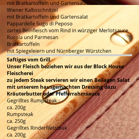
mit Bratkartoffeln und Gartensalat
Wiener Kalbsschnitzel
mit Bratkartoffeln und Gartensalat
Pappardelle Sugo di Peposo
zartes Beinfleisch vom Rind in würziger Merlotsauce
Rucola und Parmesan
Bratkartoffeln
mit Spiegeleiern und Nürnberger Würstchen
Saftiges vom Grill
Unser Fleisch beziehen wir aus der Block House
Fleischerei
zu jedem Steak servieren wir einen Beilagen Salat
mit unserem hausgemachten Dressing dazu
Kräuterbutter oder Pfefferrahmsauce
Gegrilltes Rumpsteak
ca. 200g
Rumpsteak
ca. 250g
Gegrilltes Rinderfiletsteak
ca. 200g