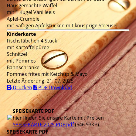
Hausgemachte Waffel
mit 1 Kugel Vanilleeis
Apfel-Crumble
mit Saftigen Apfelstücken mit knusprige Streusel
Kinderkarte
Fischstäbchen 4 Stück
mit Kartoffelpüree
Schnitzel
mit Pommes
Bahnschranke
Pommes frites mit Ketchup & Mayo
Letzte Änderung: 21. 07. 2025
Drucken
PDF Download
SPEISEKARTE PDF
hier finden Sie unsere Karte mit Preisen
SPEISEKARTE 2025 PDF.pdf
(546.93KB)
SPEISEKARTE PDF